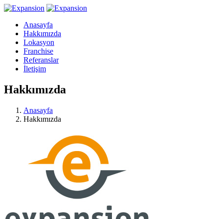
Anasayfa
Hakkımızda
Lokasyon
Franchise
Referanslar
İletişim
Hakkımızda
Anasayfa
Hakkımızda